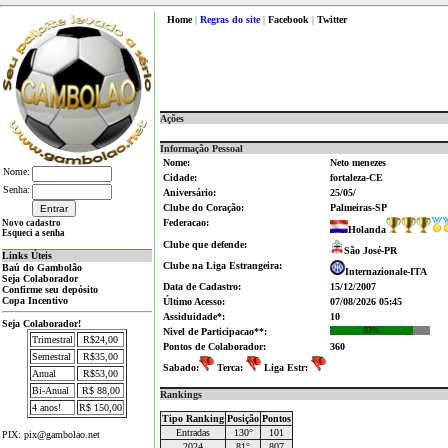
Home
|
Regras do site
|
Facebook
|
Twitter
Ações
Informação Pessoal
Nome:
Neto menezes
Nome:
Cidade:
fortaleza-CE
Senha:
Aniversário:
25/05/
Clube do Coração:
Palmeiras-SP
Federacao:
Novo cadastro
Holanda
Esqueci a senha
Clube que defende:
São José-PR
Links Úteis
Clube na Liga Estrangeira:
Baú do Gambolão
Internazionale-ITA
Seja Colaborador
Data de Cadastro:
15/12/2007
Confirme seu depósito
Copa Incentivo
Último Acesso:
07/08/2026 05:45
Assiduidade*:
10
Seja Colaborador!
Nivel de Participacao**:
83%
Trimestral
R$24,00
Pontos de Colaborador:
360
Semestral
R$35,00
Sabado:
Terca:
Liga Estr:
Anual
R$53,00
Bi-Anual
R$ 88,00
Rankings
4 anos!
R$ 150,00
Tipo Ranking
Posição
Pontos
Entradas
130°
101
PIX: pix@gambolao.net
2024
81°
807