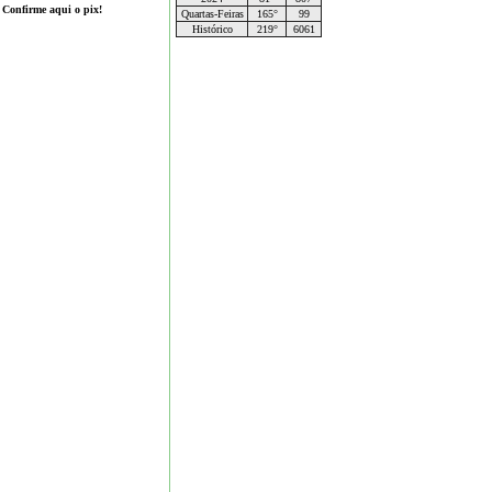
Confirme aqui o pix!
Quartas-Feiras
165°
99
Histórico
219°
6061