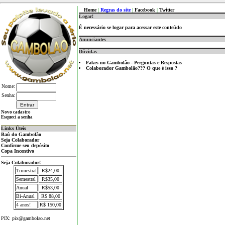
Home
|
Regras do site
|
Facebook
|
Twitter
Logar!
É necessário se logar para acessar este conteúdo
Anunciantes
Dúvidas
Fakes no Gambolão - Perguntas e Respostas
Colaborador Gambolão??? O que é isso ?
Nome:
Senha:
Novo cadastro
Esqueci a senha
Links Úteis
Baú do Gambolão
Seja Colaborador
Confirme seu depósito
Copa Incentivo
Seja Colaborador!
Trimestral
R$24,00
Semestral
R$35,00
Anual
R$53,00
Bi-Anual
R$ 88,00
4 anos!
R$ 150,00
PIX: pix@gambolao.net