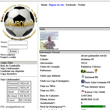
Home
|
Regras do site
|
Facebook
|
Twitter
Ações
Nome:
Senha:
Informação Pessoal
Novo cadastro
Nome:
alvaro guimarães trovão
Esqueci a senha
Cidade:
diadema-SP
Links Úteis
Aniversário:
19/12/
Baú do Gambolão
Clube do Coração:
Palmeiras Clássico
Seja Colaborador
Federacao:
Confirme seu depósito
Jamaica
Copa Incentivo
Clube que defende:
Nacional-PB
Seja Colaborador!
Clube na Liga Estrangeira:
Paris Saint Germain-F
Trimestral
R$24,00
Time na NBA:
San Antonio Spurs
Semestral
R$35,00
Time na NFL:
Anual
R$53,00
Kansas City Chiefs
Data de Cadastro:
13/07/2011
Bi-Anual
R$ 88,00
Último Acesso:
06/08/2026 21:43
4 anos!
R$ 150,00
Assiduidade*:
9
PIX: pix@gambolao.net
Nivel de Participacao**:
89%