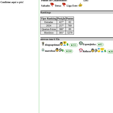
Pontos de Colaborador:
1265
Confirme aqui o pix!
Sabado:
Terca:
Liga Estr:
Rankings
Tipo Ranking
Posição
Pontos
Entradas
427°
82
2024
257°
769
Quartas-Feiras
380°
89
Histórico
301°
5270
atrovao tem 6 Fãs
Esponjinha
★95
diogoaptimao
★255
marceloac
★160
Refluxo
★20