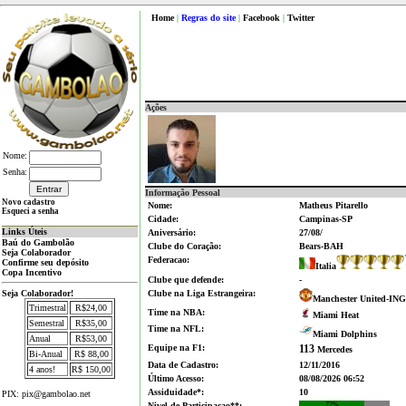
Home
|
Regras do site
|
Facebook
|
Twitter
Ações
Nome:
Senha:
Informação Pessoal
Novo cadastro
Nome:
Matheus Pitarello
Esqueci a senha
Cidade:
Campinas-SP
Links Úteis
Aniversário:
27/08/
Baú do Gambolão
Clube do Coração:
Bears-BAH
Seja Colaborador
Federacao:
Confirme seu depósito
Italia
Copa Incentivo
Clube que defende:
-
Seja Colaborador!
Clube na Liga Estrangeira:
Manchester United-ING
Trimestral
R$24,00
Time na NBA:
Miami Heat
Semestral
R$35,00
Time na NFL:
Miami Dolphins
Anual
R$53,00
Equipe na F1:
113
Mercedes
Bi-Anual
R$ 88,00
Data de Cadastro:
12/11/2016
4 anos!
R$ 150,00
Último Acesso:
08/08/2026 06:52
Assiduidade*:
10
PIX: pix@gambolao.net
Nivel de Participacao**:
72%