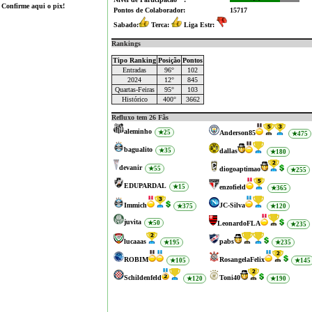
Confirme aqui o pix!
Pontos de Colaborador:
15717
Sabado:
Terca:
Liga Estr:
Rankings
Tipo Ranking
Posição
Pontos
Entradas
96°
102
2024
12°
845
Quartas-Feiras
95°
103
Histórico
400°
3662
Refluxo tem 26 Fãs
aleminho
★25
Anderson85
★475
bagualito
★35
dallas
★180
devanir
★55
diogoaptimao
★255
EDUPARDAL
★15
enzofield
★365
Immich
JC-Silva
★375
★120
juvita
★50
LeonardoFLA
★235
lucaaas
pabs
★195
★235
ROBIM
RosangelaFelix
★105
★145
Schildenfeld
Toni40
★120
★190