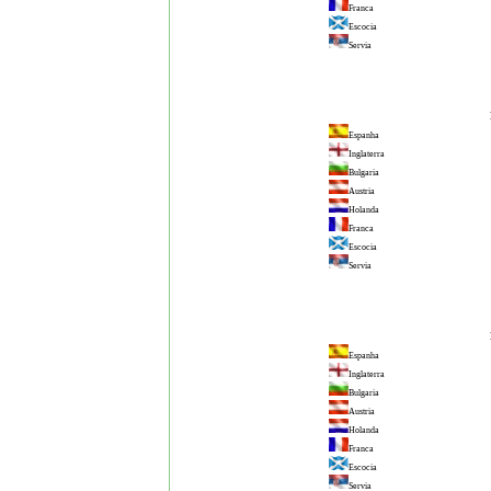
Franca
Escocia
Servia
Espanha
Inglaterra
Bulgaria
Austria
Holanda
Franca
Escocia
Servia
Espanha
Inglaterra
Bulgaria
Austria
Holanda
Franca
Escocia
Servia