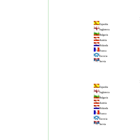
Espanha
Inglaterra
Bulgaria
Austria
Holanda
Franca
Escocia
Servia
Espanha
Inglaterra
Bulgaria
Austria
Holanda
Franca
Escocia
Servia