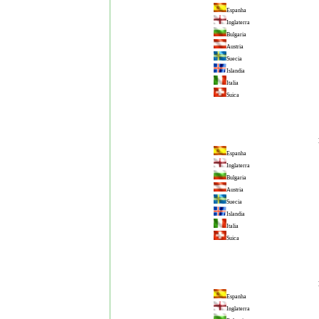
Espanha
Inglaterra
Bulgaria
Austria
Suecia
Islandia
Italia
Suica
Espanha
Inglaterra
Bulgaria
Austria
Suecia
Islandia
Italia
Suica
Espanha
Inglaterra