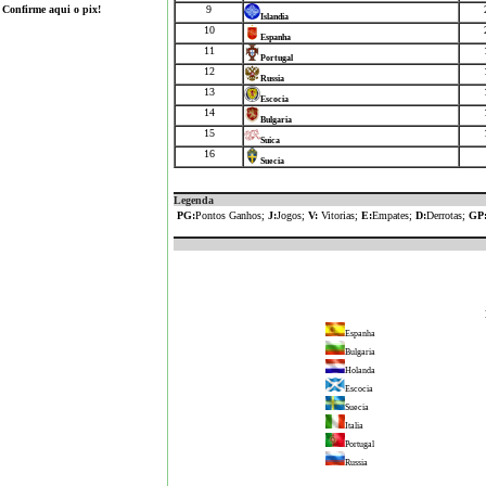
Confirme aqui o pix!
9
Islandia
10
Espanha
11
Portugal
12
Russia
13
Escocia
14
Bulgaria
15
Suica
16
Suecia
Legenda
PG:
Pontos Ganhos;
J:
Jogos;
V:
Vitorias;
E:
Empates;
D:
Derrotas;
GP
Espanha
Bulgaria
Holanda
Escocia
Suecia
Italia
Portugal
Russia