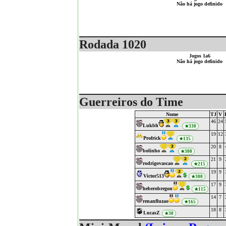
Não há jogo definido
Rodada 1020
Jogos 1a6
Não há jogo definido
Guerreiros do Time
Nome
TJ
V
46
24
Lukbh
★330
19
12
Profrick
★135
20
8
bolinho
★300
21
9
rodrigovascao
★215
19
9
Victor513
★300
17
9
heberobregon
★115
14
7
renanfluzao
★165
18
8
LucasZ
★30