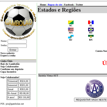
Home
|
Regras do site
|
Facebook
|
Twitter
Estados e Regiões
AC
AL
MA
MT
RJ
RN
Nome:
Senha:
Centro-Nor
Novo cadastro
Esqueci a senha
Links Úteis
Ú
Baú do Gambolão
Seja Colaborador
Confirme seu depósito
Copa Incentivo
Austria Viena-AUT
Seja Colaborador!
Trimestral
R$24,00
Semestral
R$35,00
Anual
R$53,00
Bi-Anual
R$ 88,00
4 anos!
R$ 150,00
PIX: pix@gambolao.net