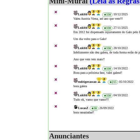
Mini-Mural
(Leia as Regra
Lukbh
10/12/2025
★330
Valeu Austria Viena, até ano que vem!!!
Lukbh
27/11/2025
★330
Em 2012 fui dispensado injustamente do Galo pelo Lu
Um dia volto para o Galo!
Lukbh
28/10/2022
★330
Infelizmente não deu galera, de toda forma estão de p
Ano que vem tem mais!!
Lukbh
14/10/2022
★330
Bora para a próxima fase, valei galera!!
rodrigovascao
05/10/2022
★215
bora galera
Lukbh
04/10/2022
★330
Tudo ok, vamo que vamo!!!
LucasZ
26/09/2022
★30
bora rapaziadaa!!
Lukbh
26/09/2022
★330
Bora Austria Viena, pra cima!!!!!!!!!!!!!!!
Anunciantes
feazevedo
09/12/2021
★170
Vamoo viena