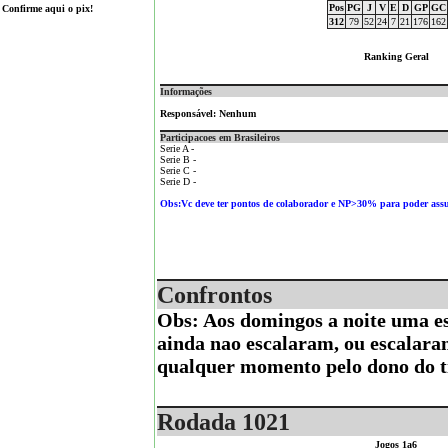
Pos
PG
J
V
E
D
GP
GC
Confirme aqui o pix!
312
79
52
24
7
21
176
162
Ranking Geral
Informações
Responsável: Nenhum
Participacoes em Brasileiros
Serie A -
Serie B -
Serie C -
Serie D -
Obs:Vc deve ter pontos de colaborador e NP>30% para poder ass
Confrontos
Obs: Aos domingos a noite uma es
ainda nao escalaram, ou escalara
qualquer momento pelo dono do t
Rodada 1021
Jogos 1a6