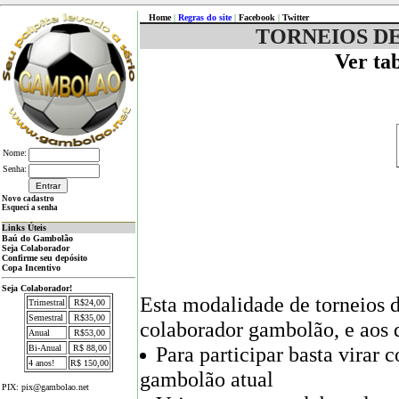
Home
|
Regras do site
|
Facebook
|
Twitter
TORNEIOS D
Ver ta
Nome:
Senha:
Novo cadastro
Esqueci a senha
Links Úteis
Baú do Gambolão
Seja Colaborador
Confirme seu depósito
Copa Incentivo
Seja Colaborador!
Esta modalidade de torneios d
Trimestral
R$24,00
Semestral
R$35,00
colaborador gambolão, e aos 
Anual
R$53,00
Para participar basta virar
Bi-Anual
R$ 88,00
4 anos!
R$ 150,00
gambolão atual
PIX: pix@gambolao.net