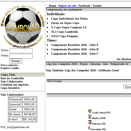
Home
|
Regras do site
|
Facebook
|
Twitter
Campeonatos em andamento
Individuais:
Ligas Individuais dos Países
Finais da Super Copa
X Copa Super Campeao LE
XLI Copa Gambolão
XXVI Copa Futgame
Times:
Campeonato Brasileiro 2026 - Série A
Campeonato Brasileiro 2026 - Série B
Nome:
Campeonato Brasileiro 2026 - Série C
Senha:
Ver Históri
Liga dos Campeões 2026 - Finais - Quartas - Ida - Temporada 14
Novo cadastro
Esqueci a senha
Veja Também:
Liga dos Campeões 2026
|
Artilharia Geral
Links Úteis
Baú do Gambolão
Seja Colaborador
Outros Grupos:
Confirme seu depósito
Copa Incentivo
Seja Colaborador!
Trimestral
R$24,00
Semestral
R$35,00
Anual
R$53,00
Leeds United-ING
Bi-Anual
R$ 88,00
Benfica-POR
4 anos!
R$ 150,00
Palermo-ITA
PIX: pix@gambolao.net
Fiorentina-ITA